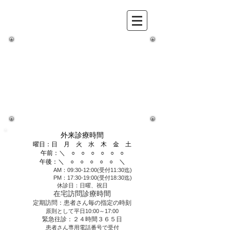
強化型在宅支援診療所・在宅緩和ケア
充実診療所
医療法人
コスモ
ス
会
なが
のファミリーク
リニッ
ク
外
来か
ら在
宅医療までどんなこ
とでもご相談くださ
い。
所在地：長野市中御所1丁目12-8
email：
navigation@naganofc.jp
代表TEL：
026-217-6610
代表FAX：026-217-6620
適格請求書発行事業者登録番号：T8180005002454
外来診療時間
曜日：日 月 火 水 木 金 土
午前：＼ ○ ○ ○ ○ ○ ○
午後：＼ ○ ○ ○ ○ ○ ＼
AM：09:30-12:00(受付11:30迄)
PM：17:30-19:00(受付18:30迄)
休診日：日曜、祝日
在宅訪問診療時間
定期訪問：患者さん毎の指定の時刻
原則として平日10:00～17:00
緊急往診：２４時間３６５日
患者さん専用電話番号で受付