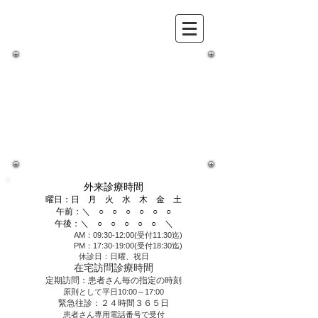
強化型在宅支援診療所・在宅緩和ケア
充実診療所
医療法人
コスモ
ス
会
なが
のファミリーク
リニッ
ク
外
来か
ら在
宅医療までどんなこ
とでもご相談くださ
い。
所在地：長野市中御所1丁目12-8
email：
navigation@naganofc.jp
代表TEL：
026-217-6610
代表FAX：026-217-6620
適格請求書発行事業者登録番号：T8180005002454
外来診療時間
曜日：日 月 火 水 木 金 土
午前：＼ ○ ○ ○ ○ ○ ○
午後：＼ ○ ○ ○ ○ ○ ＼
AM：09:30-12:00(受付11:30迄)
PM：17:30-19:00(受付18:30迄)
休診日：日曜、祝日
在宅訪問診療時間
定期訪問：患者さん毎の指定の時刻
原則として平日10:00～17:00
緊急往診：２４時間３６５日
患者さん専用電話番号で受付